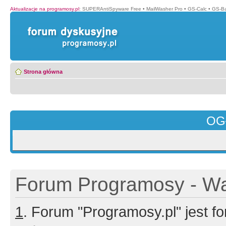
Aktualizacje na programosy.pl
:
SUPERAntiSpyware Free
•
MailWasher Pro
•
GS-Calc
•
GS-B
Strona główna
OG
Forum Programosy - Wa
1
. Forum "Programosy.pl" jest 