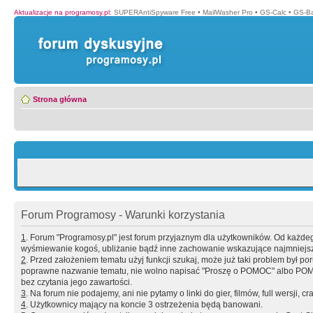
Aktualizacje na programosy.pl
:
SUPERAntiSpyware Free
•
MailWasher Pro
•
GS-Calc
•
GS-B
Strona główna
Forum Programosy - Warunki korzystania
1
. Forum "Programosy.pl" jest forum przyjaznym dla użytkowników. Od każd
wyśmiewanie kogoś, ubliżanie bądź inne zachowanie wskazujące najmniejszy 
2
. Przed założeniem tematu użyj funkcji szukaj, może już taki problem był 
poprawne nazwanie tematu, nie wolno napisać "Proszę o POMOC" albo POMOC
bez czytania jego zawartości.
3
. Na forum nie podajemy, ani nie pytamy o linki do gier, filmów, full wersji, cr
4
. Użytkownicy mający na koncie 3 ostrzeżenia będą banowani.