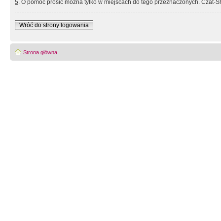
5
. O pomoc prosić można tylko w miejscach do tego przeznaczonych. Czat-Sh
Wróć do strony logowania
Strona główna