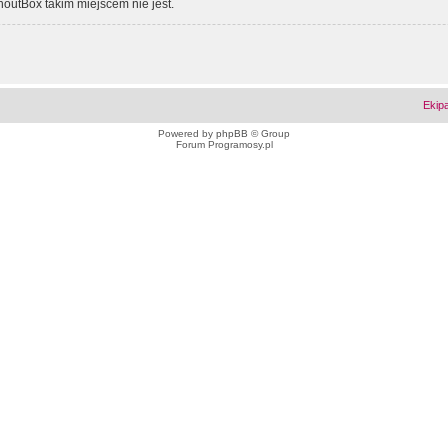
outBox takim miejscem nie jest.
Ekip
Powered by
phpBB
© Group
Forum Programosy.pl