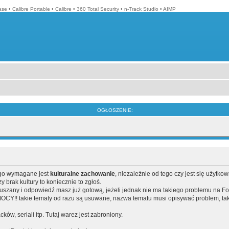
ase
•
Calibre Portable
•
Calibre
•
360 Total Security
•
n-Track Studio
•
AIMP
OGŁOSZENIE:
ego wymagane jest
kulturalne zachowanie
, niezależnie od tego czy jest się użytko
brak kultury to koniecznie to zgłoś.
poruszany i odpowiedź masz już gotową, jeżeli jednak nie ma takiego problemu na F
Y!! takie tematy od razu są usuwane, nazwa tematu musi opisywać problem, tak
acków, seriali itp. Tutaj warez jest zabroniony.