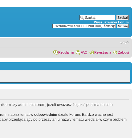
Wyszukiwarka Forum
Regulamin
FAQ
Rejestracja
Zaloguj
wnikiem czy administratorem, jeżeli uważasz że jakiś post ma na celu
orum, napisz temat w
odpowiednim
dziale Forum. Bardzo ważne jest
 aby przeglądający po przeczytaniu nazwy tematu wiedział w czym problem