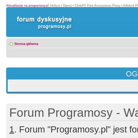
Aktualizacje na programosy.pl
:
Helium
•
Opera
•
ChrisPC Free Anonymous Proxy
•
Adblock P
Strona główna
OG
Forum Programosy - Wa
1
. Forum "Programosy.pl" jest 