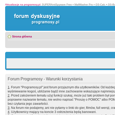
Aktualizacje na programosy.pl
:
SUPERAntiSpyware Free
•
MailWasher Pro
•
GS-Calc
•
GS-B
Strona główna
Forum Programosy - Warunki korzystania
1
. Forum "Programosy.pl" jest forum przyjaznym dla użytkowników. Od każd
wyśmiewanie kogoś, ubliżanie bądź inne zachowanie wskazujące najmniejszy 
2
. Przed założeniem tematu użyj funkcji szukaj, może już taki problem był 
poprawne nazwanie tematu, nie wolno napisać "Proszę o POMOC" albo POMOC
bez czytania jego zawartości.
3
. Na forum nie podajemy, ani nie pytamy o linki do gier, filmów, full wersji, cr
4
. Użytkownicy mający na koncie 3 ostrzeżenia będą banowani.