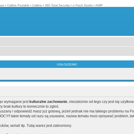
ase
•
Calibre Portable
•
Calibre
•
360 Total Security
•
n-Track Studio
•
AIMP
OGŁOSZENIE:
ego wymagane jest
kulturalne zachowanie
, niezależnie od tego czy jest się użytko
brak kultury to koniecznie to zgłoś.
poruszany i odpowiedź masz już gotową, jeżeli jednak nie ma takiego problemu na F
Y!! takie tematy od razu są usuwane, nazwa tematu musi opisywać problem, tak
acków, seriali itp. Tutaj warez jest zabroniony.