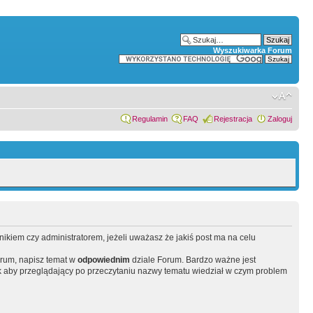
Wyszukiwarka Forum
Regulamin
FAQ
Rejestracja
Zaloguj
wnikiem czy administratorem, jeżeli uważasz że jakiś post ma na celu
orum, napisz temat w
odpowiednim
dziale Forum. Bardzo ważne jest
 aby przeglądający po przeczytaniu nazwy tematu wiedział w czym problem