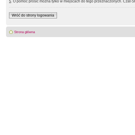
5
. O pomoc prosić można tylko w miejscach do tego przeznaczonych. Czat-Sh
Wróć do strony logowania
Strona główna