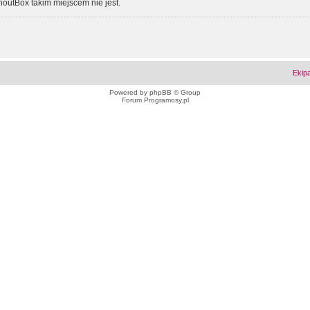
outBox takim miejscem nie jest.
Ekip
Powered by
phpBB
© Group
Forum Programosy.pl