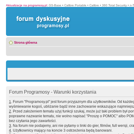
Aktualizacje na programosy.pl
:
GS-Base
•
Calibre Portable
•
Calibre
•
360 Total Security
•
n-
Strona główna
Forum Programosy - Warunki korzystania
1
. Forum "Programosy.pl" jest forum przyjaznym dla użytkowników. Od każd
wyśmiewanie kogoś, ubliżanie bądź inne zachowanie wskazujące najmniejszy 
2
. Przed założeniem tematu użyj funkcji szukaj, może już taki problem był 
poprawne nazwanie tematu, nie wolno napisać "Proszę o POMOC" albo POMOC
bez czytania jego zawartości.
3
. Na forum nie podajemy, ani nie pytamy o linki do gier, filmów, full wersji, cr
4
. Użytkownicy mający na koncie 3 ostrzeżenia będą banowani.