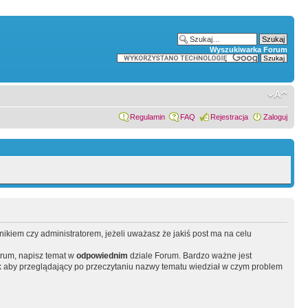
Wyszukiwarka Forum
Regulamin
FAQ
Rejestracja
Zaloguj
wnikiem czy administratorem, jeżeli uważasz że jakiś post ma na celu
orum, napisz temat w
odpowiednim
dziale Forum. Bardzo ważne jest
 aby przeglądający po przeczytaniu nazwy tematu wiedział w czym problem