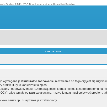
Track Studio
•
AIMP
•
VSO Downloader
•
Viber
•
Ahnenblatt Portable
OGŁOSZENIE:
ego wymagane jest
kulturalne zachowanie
, niezależnie od tego czy jest się użytko
brak kultury to koniecznie to zgłoś.
poruszany i odpowiedź masz już gotową, jeżeli jednak nie ma takiego problemu na F
Y!! takie tematy od razu są usuwane, nazwa tematu musi opisywać problem, tak
acków, seriali itp. Tutaj warez jest zabroniony.