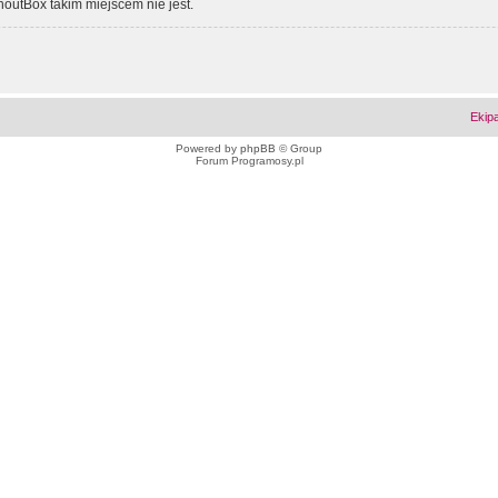
outBox takim miejscem nie jest.
Ekip
Powered by
phpBB
© Group
Forum Programosy.pl