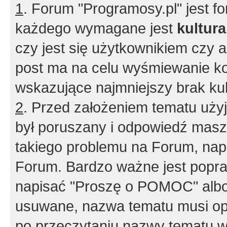
1
. Forum "Programosy.pl" jest 
każdego wymagane jest
kultur
czy jest się użytkownikiem czy a
post ma na celu wyśmiewanie ko
wskazujące najmniejszy brak kult
2
. Przed założeniem tematu użyj 
był poruszany i odpowiedź masz 
takiego problemu na Forum, nap
Forum. Bardzo ważne jest popra
napisać "Proszę o POMOC" albo
usuwane, nazwa tematu musi opi
po przeczytaniu nazwy tematu w