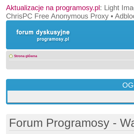
Aktualizacje na programosy.pl
:
Light Ima
ChrisPC Free Anonymous Proxy
•
Adblo
Strona główna
OG
Forum Programosy - Wa