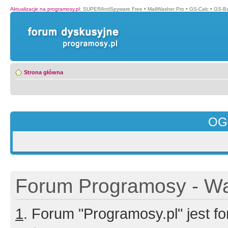
Aktualizacje na programosy.pl
:
SUPERAntiSpyware Free
•
MailWasher Pro
•
GS-Calc
•
GS-B
Strona główna
OG
Forum Programosy - Wa
1
. Forum "Programosy.pl" jest 