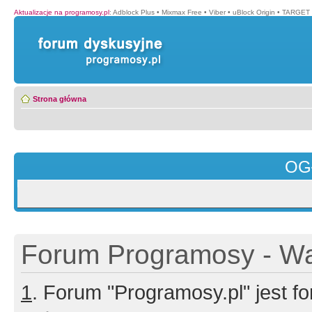
Aktualizacje na programosy.pl
:
Adblock Plus
•
Mixmax Free
•
Viber
•
uBlock Origin
•
TARGET 
Strona główna
OG
Forum Programosy - Wa
1
. Forum "Programosy.pl" jest 