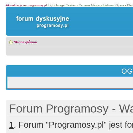
Aktualizacje na programosy.pl
:
Light Image Resizer
•
Rename Master
•
Helium
•
Opera
•
Chr
Strona główna
OG
Forum Programosy - Wa
1
. Forum "Programosy.pl" jest 