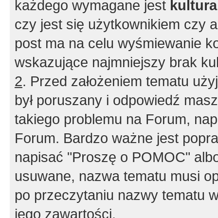
każdego wymagane jest
kultur
czy jest się użytkownikiem czy a
post ma na celu wyśmiewanie ko
wskazujące najmniejszy brak kult
2
. Przed założeniem tematu użyj 
był poruszany i odpowiedź masz 
takiego problemu na Forum, nap
Forum. Bardzo ważne jest popra
napisać "Proszę o POMOC" albo
usuwane, nazwa tematu musi opi
po przeczytaniu nazwy tematu w
jego zawartości.