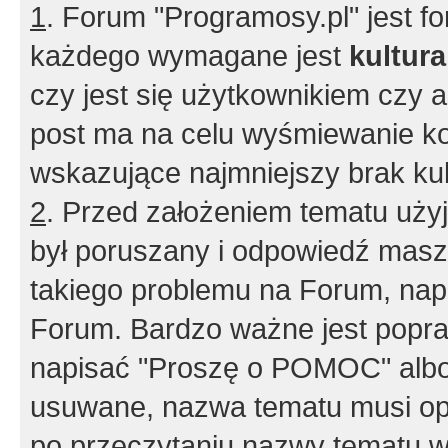
1
. Forum "Programosy.pl" jest 
każdego wymagane jest
kultur
czy jest się użytkownikiem czy a
post ma na celu wyśmiewanie ko
wskazujące najmniejszy brak kult
2
. Przed założeniem tematu użyj 
był poruszany i odpowiedź masz 
takiego problemu na Forum, nap
Forum. Bardzo ważne jest popra
napisać "Proszę o POMOC" albo
usuwane, nazwa tematu musi opi
po przeczytaniu nazwy tematu w