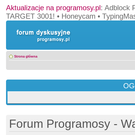
Aktualizacje na programosy.pl
:
Adblock 
TARGET 3001!
•
Honeycam
•
TypingMas
Strona główna
OG
Forum Programosy - Wa