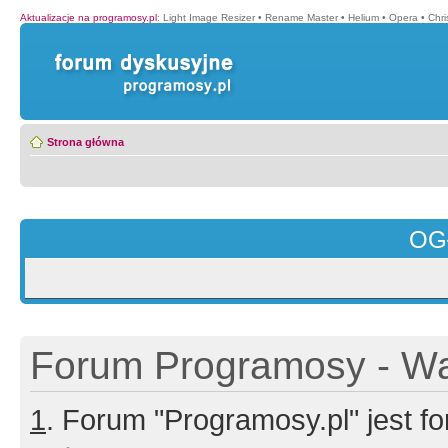
Aktualizacje na programosy.pl
:
Light Image Resizer
•
Rename Master
•
Helium
•
Opera
•
Chr
Strona główna
OG
Forum Programosy - Wa
1
. Forum "Programosy.pl" jest 