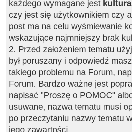
każdego wymagane jest
kultur
czy jest się użytkownikiem czy a
post ma na celu wyśmiewanie ko
wskazujące najmniejszy brak kult
2
. Przed założeniem tematu użyj 
był poruszany i odpowiedź masz 
takiego problemu na Forum, nap
Forum. Bardzo ważne jest popra
napisać "Proszę o POMOC" albo
usuwane, nazwa tematu musi opi
po przeczytaniu nazwy tematu w
jego zawartości.