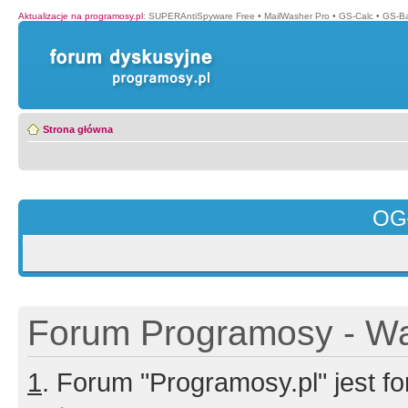
Aktualizacje na programosy.pl
:
SUPERAntiSpyware Free
•
MailWasher Pro
•
GS-Calc
•
GS-B
Strona główna
OG
Forum Programosy - Wa
1
. Forum "Programosy.pl" jest 