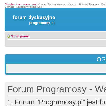
Aktualizacje na programosy.pl
:
Argente Startup Manager
•
Argente - Uninstall Manager
•
Far
Scanner
•
Kaspersky Rescue Disk
Strona główna
OG
Forum Programosy - Wa
1
. Forum "Programosy.pl" jest 