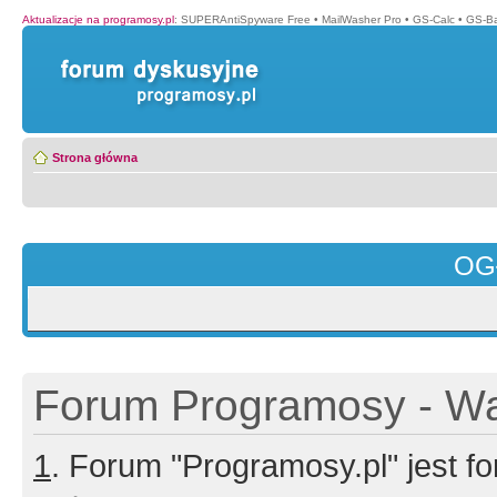
Aktualizacje na programosy.pl
:
SUPERAntiSpyware Free
•
MailWasher Pro
•
GS-Calc
•
GS-B
Strona główna
OG
Forum Programosy - Wa
1
. Forum "Programosy.pl" jest 