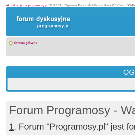
Aktualizacje na programosy.pl
:
SUPERAntiSpyware Free
•
MailWasher Pro
•
GS-Calc
•
GS-B
Strona główna
OG
Forum Programosy - Wa
1
. Forum "Programosy.pl" jest 