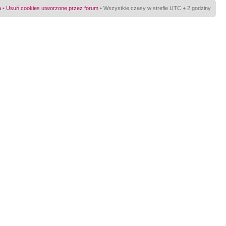
a
•
Usuń cookies utworzone przez forum
• Wszystkie czasy w strefie UTC + 2 godziny