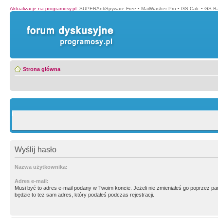
Aktualizacje na programosy.pl
:
SUPERAntiSpyware Free
•
MailWasher Pro
•
GS-Calc
•
GS-B
Strona główna
Wyślij hasło
Nazwa użytkownika:
Adres e-mail:
Musi być to adres e-mail podany w Twoim koncie. Jeżeli nie zmieniałeś go poprzez p
będzie to tez sam adres, który podałeś podczas rejestracji.