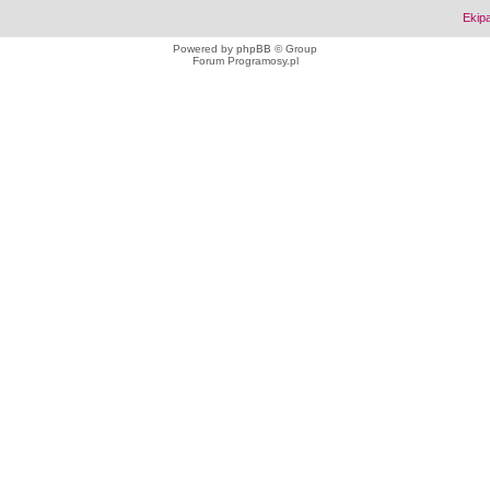
Ekip
Powered by
phpBB
© Group
Forum Programosy.pl