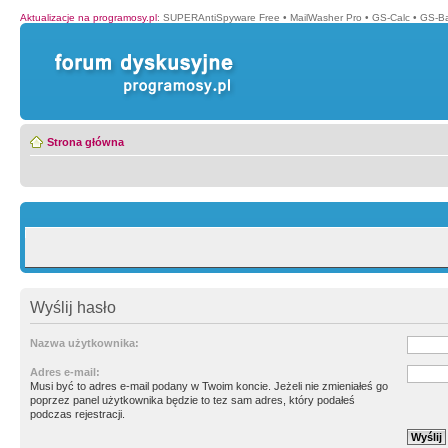
Aktualizacje na programosy.pl
:
SUPERAntiSpyware Free
•
MailWasher Pro
•
GS-Calc
•
GS-B
Strona główna
Wyślij hasło
Nazwa użytkownika:
Adres e-mail:
Musi być to adres e-mail podany w Twoim koncie. Jeżeli nie zmieniałeś go
poprzez panel użytkownika będzie to tez sam adres, który podałeś
podczas rejestracji.