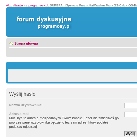
Aktualizacje na programosy.pl
:
SUPERAntiSpyware Free
•
MailWasher Pro
•
GS-Calc
•
GS-B
Strona główna
Wyślij hasło
Nazwa użytkownika:
Adres e-mail:
Musi być to adres e-mail podany w Twoim koncie. Jeżeli nie zmieniałeś go
poprzez panel użytkownika będzie to tez sam adres, który podałeś
podczas rejestracji.