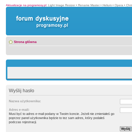
Aktualizacje na programosy.pl
:
Light Image Resizer
•
Rename Master
•
Helium
•
Opera
•
Chr
Strona główna
Wyślij hasło
Nazwa użytkownika:
Adres e-mail:
Musi być to adres e-mail podany w Twoim koncie. Jeżeli nie zmieniałeś go
poprzez panel użytkownika będzie to tez sam adres, który podałeś
podczas rejestracji.