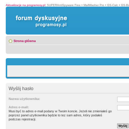
Aktualizacje na programosy.pl
:
SUPERAntiSpyware Free
•
MailWasher Pro
•
GS-Calc
•
GS-B
Strona główna
Wyślij hasło
Nazwa użytkownika:
Adres e-mail:
Musi być to adres e-mail podany w Twoim koncie. Jeżeli nie zmieniałeś go
poprzez panel użytkownika będzie to tez sam adres, który podałeś
podczas rejestracji.