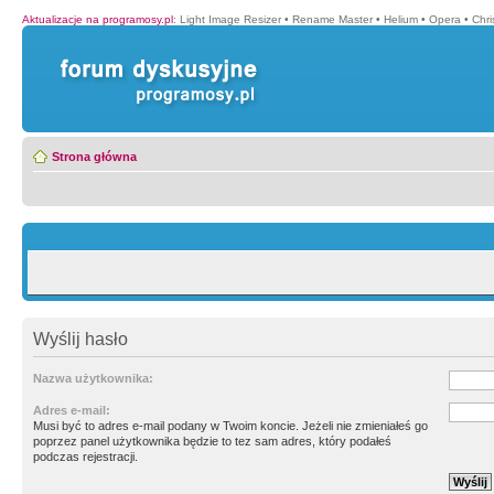
Aktualizacje na programosy.pl
:
Light Image Resizer
•
Rename Master
•
Helium
•
Opera
•
Chr
Strona główna
Wyślij hasło
Nazwa użytkownika:
Adres e-mail:
Musi być to adres e-mail podany w Twoim koncie. Jeżeli nie zmieniałeś go
poprzez panel użytkownika będzie to tez sam adres, który podałeś
podczas rejestracji.