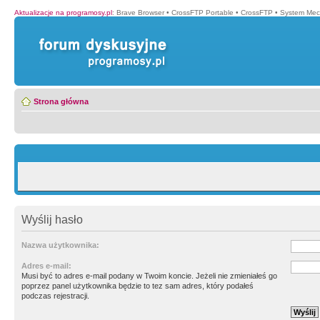
Aktualizacje na programosy.pl
:
Brave Browser
•
CrossFTP Portable
•
CrossFTP
•
System Mec
Strona główna
Wyślij hasło
Nazwa użytkownika:
Adres e-mail:
Musi być to adres e-mail podany w Twoim koncie. Jeżeli nie zmieniałeś go
poprzez panel użytkownika będzie to tez sam adres, który podałeś
podczas rejestracji.