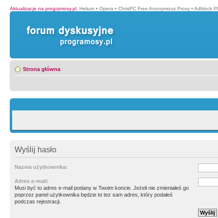
Aktualizacje na programosy.pl
:
Helium
•
Opera
•
ChrisPC Free Anonymous Proxy
•
Adblock P
Strona główna
Wyślij hasło
Nazwa użytkownika:
Adres e-mail:
Musi być to adres e-mail podany w Twoim koncie. Jeżeli nie zmieniałeś go
poprzez panel użytkownika będzie to tez sam adres, który podałeś
podczas rejestracji.