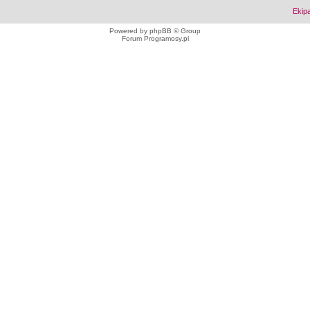
Ekip
Powered by
phpBB
© Group
Forum Programosy.pl