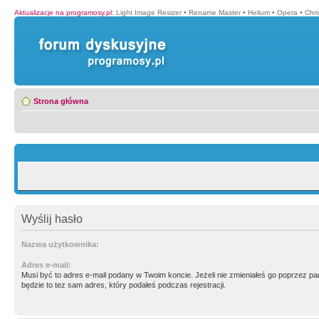
Aktualizacje na programosy.pl
:
Light Image Resizer
•
Rename Master
•
Helium
•
Opera
•
Chr
Strona główna
Wyślij hasło
Nazwa użytkownika:
Adres e-mail:
Musi być to adres e-mail podany w Twoim koncie. Jeżeli nie zmieniałeś go poprzez p
będzie to tez sam adres, który podałeś podczas rejestracji.