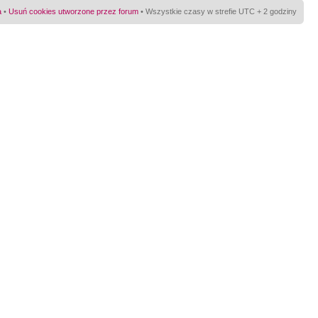
a
•
Usuń cookies utworzone przez forum
• Wszystkie czasy w strefie UTC + 2 godziny