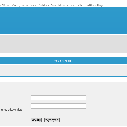
isPC Free Anonymous Proxy
•
Adblock Plus
•
Mixmax Free
•
Viber
•
uBlock Origin
OGŁOSZENIE:
anel użytkownika