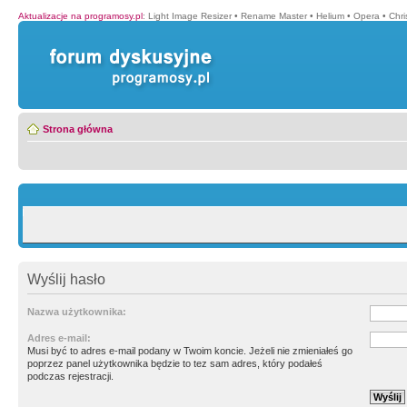
Aktualizacje na programosy.pl
:
Light Image Resizer
•
Rename Master
•
Helium
•
Opera
•
Chr
Strona główna
Wyślij hasło
Nazwa użytkownika:
Adres e-mail:
Musi być to adres e-mail podany w Twoim koncie. Jeżeli nie zmieniałeś go
poprzez panel użytkownika będzie to tez sam adres, który podałeś
podczas rejestracji.