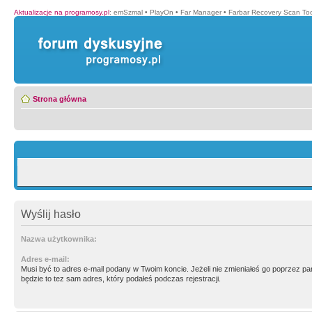
Aktualizacje na programosy.pl
:
emSzmal
•
PlayOn
•
Far Manager
•
Farbar Recovery Scan Too
Strona główna
Wyślij hasło
Nazwa użytkownika:
Adres e-mail:
Musi być to adres e-mail podany w Twoim koncie. Jeżeli nie zmieniałeś go poprzez p
będzie to tez sam adres, który podałeś podczas rejestracji.