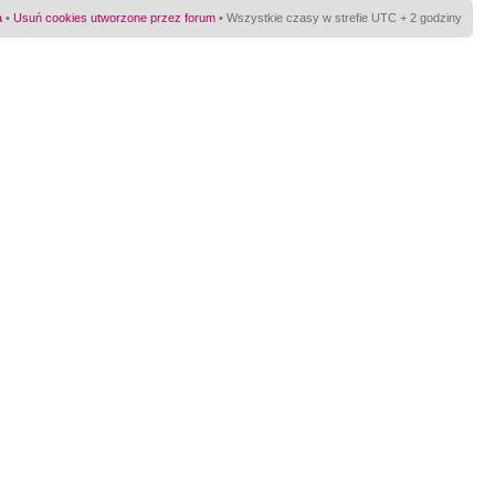
a
•
Usuń cookies utworzone przez forum
• Wszystkie czasy w strefie UTC + 2 godziny