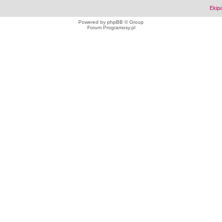
Ekip
Powered by
phpBB
© Group
Forum Programosy.pl