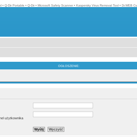
l
•
Q-Dir Portable
•
Q-Dir
•
Microsoft Safety Scanner
•
Kaspersky Virus Removal Tool
•
Dr.WEB Cur
OGŁOSZENIE:
anel użytkownika