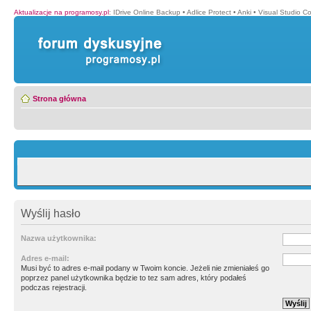
Aktualizacje na programosy.pl
:
IDrive Online Backup
•
Adlice Protect
•
Anki
•
Visual Studio C
Strona główna
Wyślij hasło
Nazwa użytkownika:
Adres e-mail:
Musi być to adres e-mail podany w Twoim koncie. Jeżeli nie zmieniałeś go
poprzez panel użytkownika będzie to tez sam adres, który podałeś
podczas rejestracji.