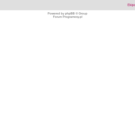
Ekip
Powered by
phpBB
© Group
Forum Programosy.pl