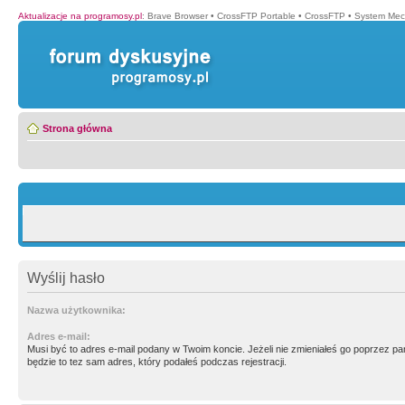
Aktualizacje na programosy.pl
:
Brave Browser
•
CrossFTP Portable
•
CrossFTP
•
System Mec
Strona główna
Wyślij hasło
Nazwa użytkownika:
Adres e-mail:
Musi być to adres e-mail podany w Twoim koncie. Jeżeli nie zmieniałeś go poprzez p
będzie to tez sam adres, który podałeś podczas rejestracji.