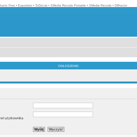
hanic Free
•
Exportizer
•
ToDoList
•
XMedia Recode Portable
•
XMedia Recode
•
Diffractor
OGŁOSZENIE:
anel użytkownika