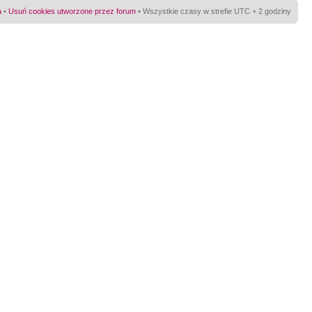
a
•
Usuń cookies utworzone przez forum
• Wszystkie czasy w strefie UTC + 2 godziny