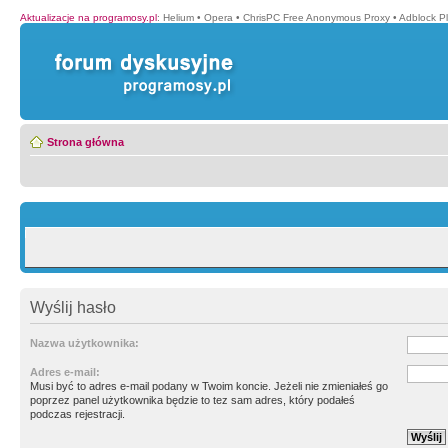
Aktualizacje na programosy.pl
:
Helium
•
Opera
•
ChrisPC Free Anonymous Proxy
•
Adblock P
Strona główna
Wyślij hasło
Nazwa użytkownika:
Adres e-mail:
Musi być to adres e-mail podany w Twoim koncie. Jeżeli nie zmieniałeś go
poprzez panel użytkownika będzie to tez sam adres, który podałeś
podczas rejestracji.