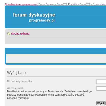
Aktualizacje na programosy.pl
:
Brave Browser
•
CrossFTP Portable
•
CrossFTP
•
System Mec
Strona główna
Wyślij hasło
Nazwa użytkownika:
Adres e-mail:
Musi być to adres e-mail podany w Twoim koncie. Jeżeli nie zmieniałeś go
poprzez panel użytkownika będzie to tez sam adres, który podałeś
podczas rejestracji.