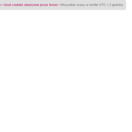
a
•
Usuń cookies utworzone przez forum
• Wszystkie czasy w strefie UTC + 2 godziny