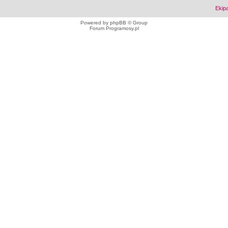
Ekip
Powered by
phpBB
© Group
Forum Programosy.pl