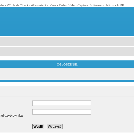
ode
•
VT Hash Check
•
Alternate Pic View
•
Debut Video Capture Software
•
Helium
•
AIMP
OGŁOSZENIE:
anel użytkownika