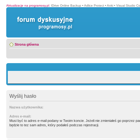
Aktualizacje na programosy.pl
:
IDrive Online Backup
•
Adlice Protect
•
Anki
•
Visual Studio C
Strona główna
Wyślij hasło
Nazwa użytkownika:
Adres e-mail:
Musi być to adres e-mail podany w Twoim koncie. Jeżeli nie zmieniałeś go poprzez p
będzie to tez sam adres, który podałeś podczas rejestracji.