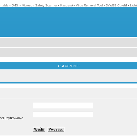
ortable
•
Q-Dir
•
Microsoft Safety Scanner
•
Kaspersky Virus Removal Tool
•
Dr.WEB CureIt!
•
Ligh
OGŁOSZENIE:
anel użytkownika