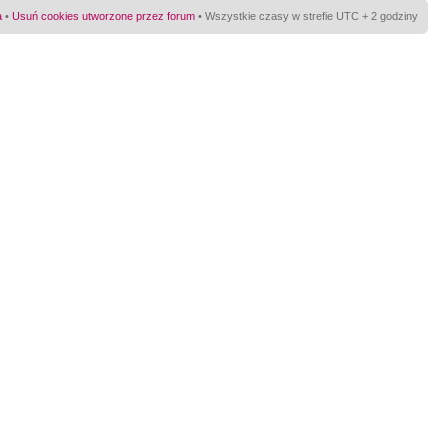
a
•
Usuń cookies utworzone przez forum
• Wszystkie czasy w strefie UTC + 2 godziny