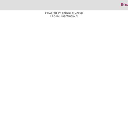
Ekip
Powered by
phpBB
© Group
Forum Programosy.pl