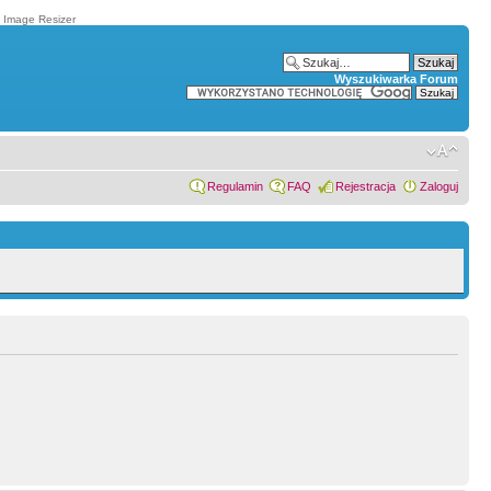
t Image Resizer
Wyszukiwarka Forum
Regulamin
FAQ
Rejestracja
Zaloguj