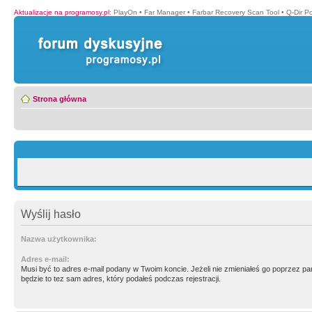
Aktualizacje na programosy.pl
:
PlayOn
•
Far Manager
•
Farbar Recovery Scan Tool
•
Q-Dir P
Strona główna
Wyślij hasło
Nazwa użytkownika:
Adres e-mail:
Musi być to adres e-mail podany w Twoim koncie. Jeżeli nie zmieniałeś go poprzez p
będzie to tez sam adres, który podałeś podczas rejestracji.