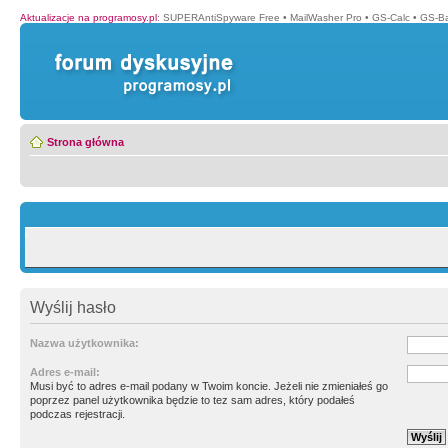
Aktualizacje na programosy.pl
:
SUPERAntiSpyware Free
•
MailWasher Pro
•
GS-Calc
•
GS-B
Strona główna
Wyślij hasło
Nazwa użytkownika:
Adres e-mail:
Musi być to adres e-mail podany w Twoim koncie. Jeżeli nie zmieniałeś go
poprzez panel użytkownika będzie to tez sam adres, który podałeś
podczas rejestracji.