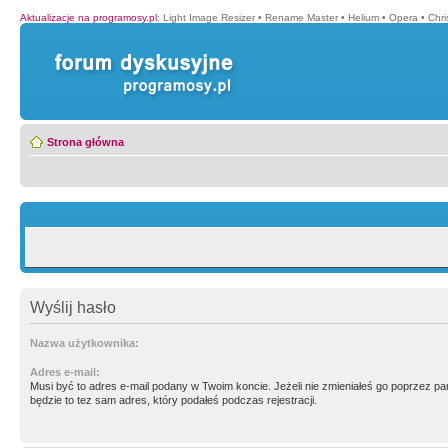
Aktualizacje na programosy.pl
:
Light Image Resizer
•
Rename Master
•
Helium
•
Opera
•
Chr
Strona główna
Wyślij hasło
Nazwa użytkownika:
Adres e-mail:
Musi być to adres e-mail podany w Twoim koncie. Jeżeli nie zmieniałeś go poprzez p
będzie to tez sam adres, który podałeś podczas rejestracji.