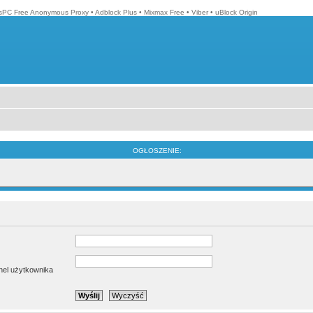
isPC Free Anonymous Proxy
•
Adblock Plus
•
Mixmax Free
•
Viber
•
uBlock Origin
OGŁOSZENIE:
anel użytkownika