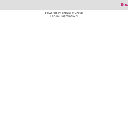
Ekip
Powered by
phpBB
© Group
Forum Programosy.pl