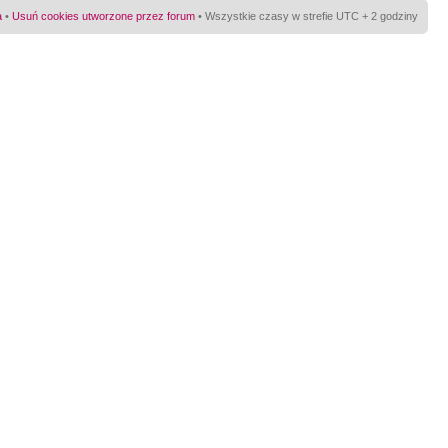
a
•
Usuń cookies utworzone przez forum
• Wszystkie czasy w strefie UTC + 2 godziny