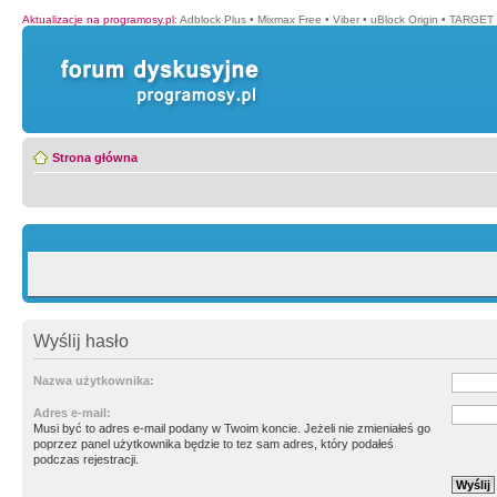
Aktualizacje na programosy.pl
:
Adblock Plus
•
Mixmax Free
•
Viber
•
uBlock Origin
•
TARGET 
Strona główna
Wyślij hasło
Nazwa użytkownika:
Adres e-mail:
Musi być to adres e-mail podany w Twoim koncie. Jeżeli nie zmieniałeś go
poprzez panel użytkownika będzie to tez sam adres, który podałeś
podczas rejestracji.