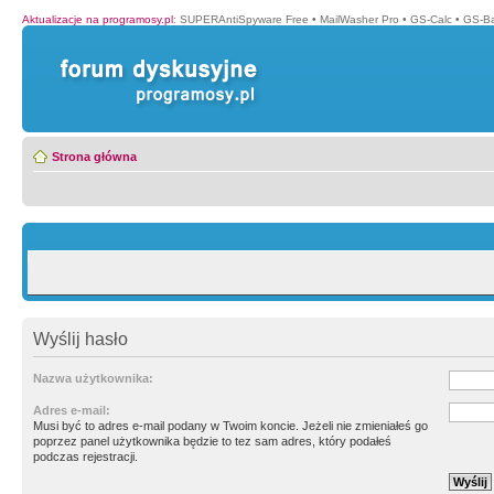
Aktualizacje na programosy.pl
:
SUPERAntiSpyware Free
•
MailWasher Pro
•
GS-Calc
•
GS-B
Strona główna
Wyślij hasło
Nazwa użytkownika:
Adres e-mail:
Musi być to adres e-mail podany w Twoim koncie. Jeżeli nie zmieniałeś go
poprzez panel użytkownika będzie to tez sam adres, który podałeś
podczas rejestracji.