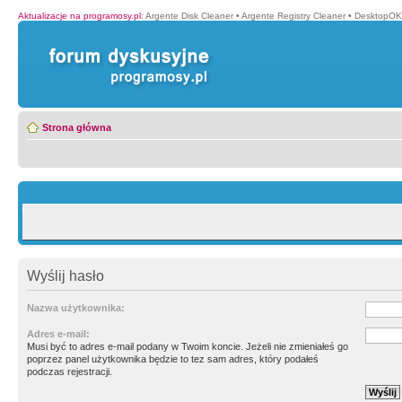
Aktualizacje na programosy.pl
:
Argente Disk Cleaner
•
Argente Registry Cleaner
•
DesktopOK
Strona główna
Wyślij hasło
Nazwa użytkownika:
Adres e-mail:
Musi być to adres e-mail podany w Twoim koncie. Jeżeli nie zmieniałeś go
poprzez panel użytkownika będzie to tez sam adres, który podałeś
podczas rejestracji.