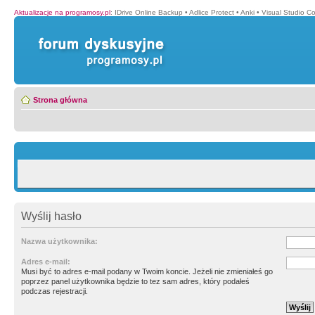
Aktualizacje na programosy.pl
:
IDrive Online Backup
•
Adlice Protect
•
Anki
•
Visual Studio C
Strona główna
Wyślij hasło
Nazwa użytkownika:
Adres e-mail:
Musi być to adres e-mail podany w Twoim koncie. Jeżeli nie zmieniałeś go
poprzez panel użytkownika będzie to tez sam adres, który podałeś
podczas rejestracji.