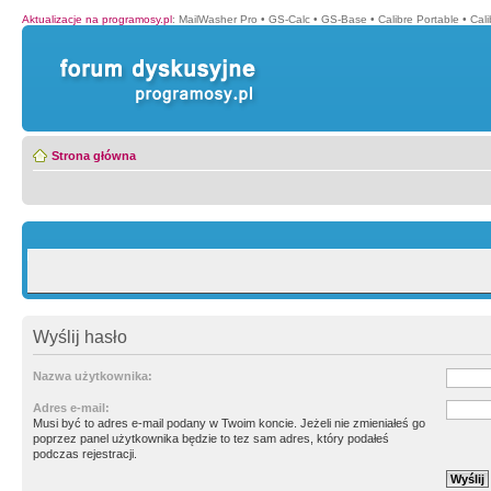
Aktualizacje na programosy.pl
:
MailWasher Pro
•
GS-Calc
•
GS-Base
•
Calibre Portable
•
Cali
Strona główna
Wyślij hasło
Nazwa użytkownika:
Adres e-mail:
Musi być to adres e-mail podany w Twoim koncie. Jeżeli nie zmieniałeś go
poprzez panel użytkownika będzie to tez sam adres, który podałeś
podczas rejestracji.