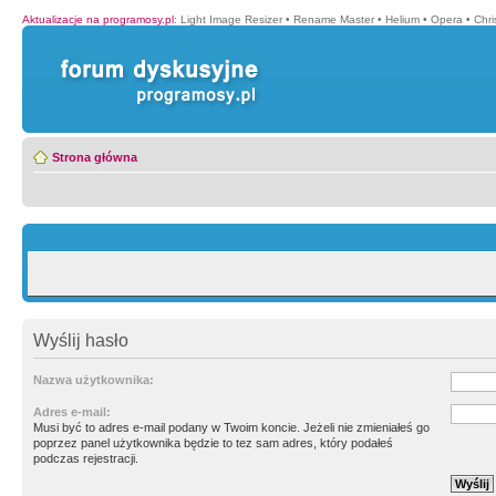
Aktualizacje na programosy.pl
:
Light Image Resizer
•
Rename Master
•
Helium
•
Opera
•
Chr
Strona główna
Wyślij hasło
Nazwa użytkownika:
Adres e-mail:
Musi być to adres e-mail podany w Twoim koncie. Jeżeli nie zmieniałeś go
poprzez panel użytkownika będzie to tez sam adres, który podałeś
podczas rejestracji.