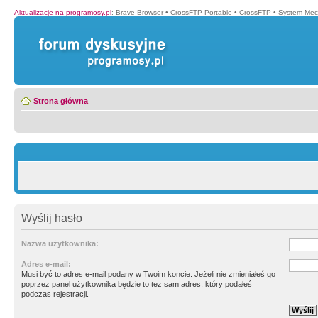
Aktualizacje na programosy.pl
:
Brave Browser
•
CrossFTP Portable
•
CrossFTP
•
System Mec
Strona główna
Wyślij hasło
Nazwa użytkownika:
Adres e-mail:
Musi być to adres e-mail podany w Twoim koncie. Jeżeli nie zmieniałeś go
poprzez panel użytkownika będzie to tez sam adres, który podałeś
podczas rejestracji.