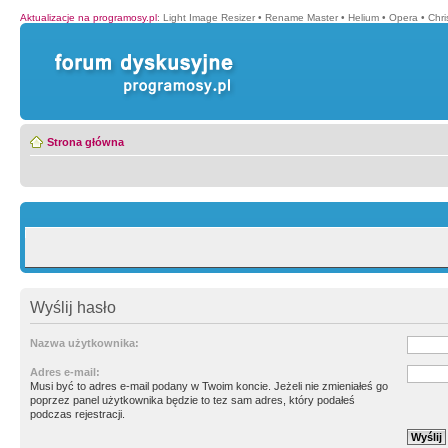
Aktualizacje na programosy.pl
:
Light Image Resizer
•
Rename Master
•
Helium
•
Opera
•
Chr
Strona główna
Wyślij hasło
Nazwa użytkownika:
Adres e-mail:
Musi być to adres e-mail podany w Twoim koncie. Jeżeli nie zmieniałeś go
poprzez panel użytkownika będzie to tez sam adres, który podałeś
podczas rejestracji.