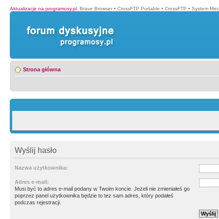
Aktualizacje na programosy.pl
:
Brave Browser
•
CrossFTP Portable
•
CrossFTP
•
System Mec
Strona główna
Wyślij hasło
Nazwa użytkownika:
Adres e-mail:
Musi być to adres e-mail podany w Twoim koncie. Jeżeli nie zmieniałeś go
poprzez panel użytkownika będzie to tez sam adres, który podałeś
podczas rejestracji.