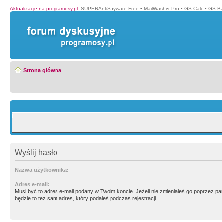
Aktualizacje na programosy.pl
:
SUPERAntiSpyware Free
•
MailWasher Pro
•
GS-Calc
•
GS-B
Strona główna
Wyślij hasło
Nazwa użytkownika:
Adres e-mail:
Musi być to adres e-mail podany w Twoim koncie. Jeżeli nie zmieniałeś go poprzez p
będzie to tez sam adres, który podałeś podczas rejestracji.