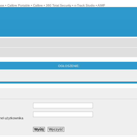
ase
•
Calibre Portable
•
Calibre
•
360 Total Security
•
n-Track Studio
•
AIMP
OGŁOSZENIE:
anel użytkownika