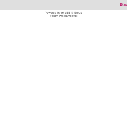
Ekip
Powered by
phpBB
© Group
Forum Programosy.pl