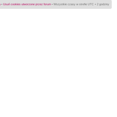
a
•
Usuń cookies utworzone przez forum
• Wszystkie czasy w strefie UTC + 2 godziny