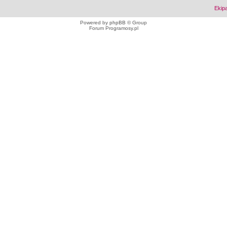
Ekip
Powered by
phpBB
© Group
Forum Programosy.pl