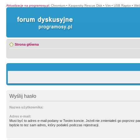
Aktualizacje na programosy.pl
:
Chromium
•
Kaspersky Rescue Disk
•
Vim
•
USB Raptor
•
Web
Strona główna
Wyślij hasło
Nazwa użytkownika:
Adres e-mail:
Musi być to adres e-mail podany w Twoim koncie. Jeżeli nie zmieniałeś go poprzez p
będzie to tez sam adres, który podałeś podczas rejestracji.