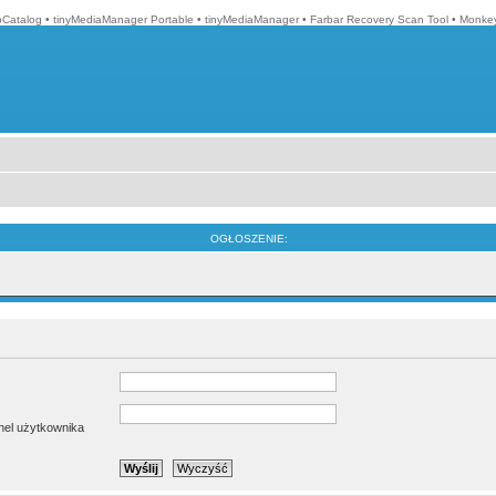
Catalog
•
tinyMediaManager Portable
•
tinyMediaManager
•
Farbar Recovery Scan Tool
•
Monkey
OGŁOSZENIE:
anel użytkownika