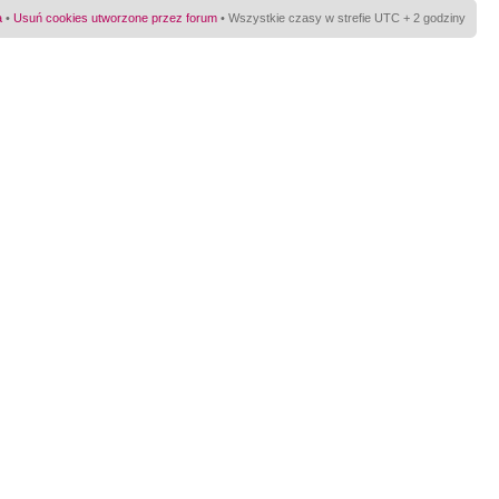
a
•
Usuń cookies utworzone przez forum
• Wszystkie czasy w strefie UTC + 2 godziny