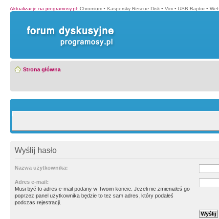
Aktualizacje na programosy.pl
:
Chromium
•
Kaspersky Rescue Disk
•
Vim
•
USB Raptor
•
Web
Strona główna
Wyślij hasło
Nazwa użytkownika:
Adres e-mail:
Musi być to adres e-mail podany w Twoim koncie. Jeżeli nie zmieniałeś go
poprzez panel użytkownika będzie to tez sam adres, który podałeś
podczas rejestracji.