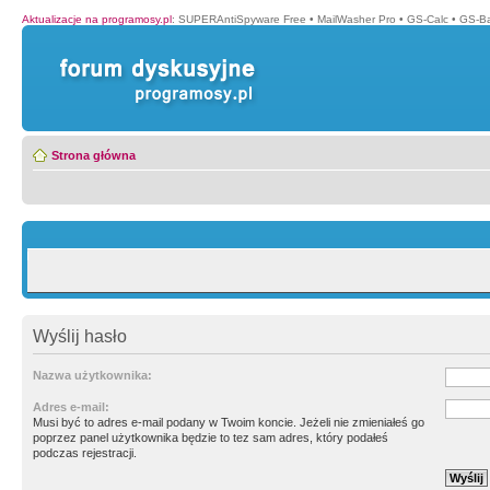
Aktualizacje na programosy.pl
:
SUPERAntiSpyware Free
•
MailWasher Pro
•
GS-Calc
•
GS-B
Strona główna
Wyślij hasło
Nazwa użytkownika:
Adres e-mail:
Musi być to adres e-mail podany w Twoim koncie. Jeżeli nie zmieniałeś go
poprzez panel użytkownika będzie to tez sam adres, który podałeś
podczas rejestracji.