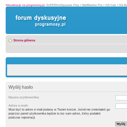
Aktualizacje na programosy.pl
:
SUPERAntiSpyware Free
•
MailWasher Pro
•
GS-Calc
•
GS-B
Strona główna
Wyślij hasło
Nazwa użytkownika:
Adres e-mail:
Musi być to adres e-mail podany w Twoim koncie. Jeżeli nie zmieniałeś go
poprzez panel użytkownika będzie to tez sam adres, który podałeś
podczas rejestracji.