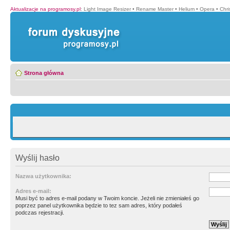
Aktualizacje na programosy.pl
:
Light Image Resizer
•
Rename Master
•
Helium
•
Opera
•
Chr
Strona główna
Wyślij hasło
Nazwa użytkownika:
Adres e-mail:
Musi być to adres e-mail podany w Twoim koncie. Jeżeli nie zmieniałeś go
poprzez panel użytkownika będzie to tez sam adres, który podałeś
podczas rejestracji.