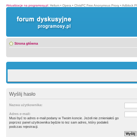
Aktualizacje na programosy.pl
:
Helium
•
Opera
•
ChrisPC Free Anonymous Proxy
•
Adblock P
Strona główna
Wyślij hasło
Nazwa użytkownika:
Adres e-mail:
Musi być to adres e-mail podany w Twoim koncie. Jeżeli nie zmieniałeś go
poprzez panel użytkownika będzie to tez sam adres, który podałeś
podczas rejestracji.